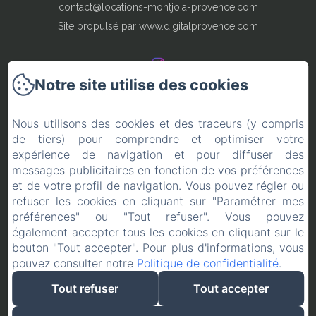
contact@locations-montjoia-provence.com
Site propulsé par www.digitalprovence.com
Notre site utilise des cookies
Locations en Provence
Nous utilisons des cookies et des traceurs (y compris
de tiers) pour comprendre et optimiser votre
Conditions de réservation
expérience de navigation et pour diffuser des
messages publicitaires en fonction de vos préférences
Contact
et de votre profil de navigation. Vous pouvez régler ou
refuser les cookies en cliquant sur "Paramétrer mes
Mentions légales
préférences" ou "Tout refuser". Vous pouvez
également accepter tous les cookies en cliquant sur le
bouton "Tout accepter". Pour plus d'informations, vous
pouvez consulter notre
Politique de confidentialité
.
Créé par Amenitiz
Tout refuser
Tout accepter
Conditions Générales de Vente