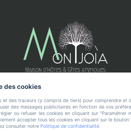
se des cookies
s et des traceurs (y compris de tiers) pour comprendre et 
fuser des messages publicitaires en fonction de vos préfére
régler ou refuser les cookies en cliquant sur "Paramétrer 
lement accepter tous les cookies en cliquant sur le bouton 
ez consulter notre
Politique de confidentialité
.