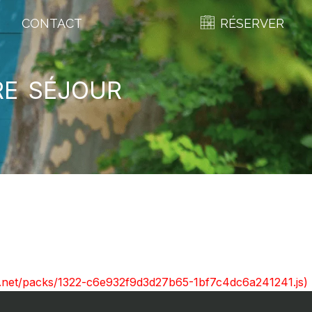
CONTACT
RÉSERVER
re séjour
ont.net/packs/1322-c6e932f9d3d27b65-1bf7c4dc6a241241.js)