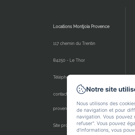
Locations Montjoìa Provence
117 chemin du Trentin
84250 - Le Thor
Téléphone: 04 90 95 74 53
Notre site utili
contact@locations-montjoia-
Nous utilisons des cookie
provence.com
de navigation et pour dif
navigation. Vous pouvez 
refuser". Vous pouvez éga
Site propulsé par
d'informations, vous pouv