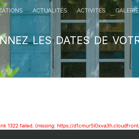
CATIONS
ACTUALITÉS
ACTIVITÉS
GALERIE
nnez les dates de vot
unk 1322 failed. (missing: https://d1cmur5l0xva3h.cloudfr