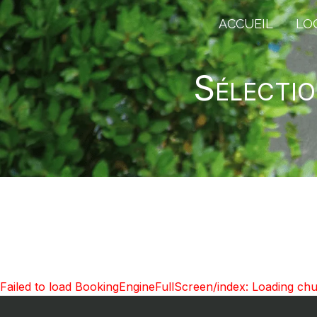
ACCUEIL
LO
Sélectio
Failed to load BookingEngineFullScreen/index: Loading ch