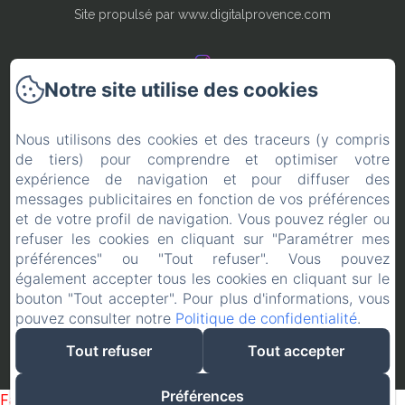
Site propulsé par www.digitalprovence.com
Notre site utilise des cookies
Locations en Provence
Nous utilisons des cookies et des traceurs (y compris
de tiers) pour comprendre et optimiser votre
Conditions de réservation
expérience de navigation et pour diffuser des
messages publicitaires en fonction de vos préférences
Contact
et de votre profil de navigation. Vous pouvez régler ou
refuser les cookies en cliquant sur "Paramétrer mes
Mentions légales
préférences" ou "Tout refuser". Vous pouvez
également accepter tous les cookies en cliquant sur le
bouton "Tout accepter". Pour plus d'informations, vous
pouvez consulter notre
Politique de confidentialité
.
Créé par Amenitiz
Tout refuser
Tout accepter
Conditions Générales de Vente
Préférences
Failed to load BookingEngine/index: Loading chunk 1322