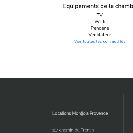
Equipements de la chamb
TV
Wi-fi
Penderie
Ventilateur
Voir toutes les commodités
Locations Montjoìa Provence
117 chemin du Trentin