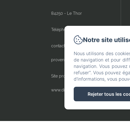
84250 - Le Thor
Téléphone: 04 90 95 74 53
Notre site utili
contact@locations-montjoia-
Nous utilisons des cookie
de navigation et pour dif
provence.com
navigation. Vous pouvez 
refuser". Vous pouvez éga
Site propulsé par
d'informations, vous pouv
www.digitalprovence.com
Rejeter tous les co